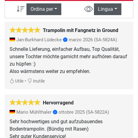
Ordina per
Lingua
Trampolin mit Fangnetz in Ground
Jan-Burkhard Lüdecke
marzo 2026
(SA-5824A)
Schnelle Lieferung, einfacher Aufbau, Top Qualität,
unsere Tochter möchte garnicht mehr aufhören darauf
zu hüpfen :)
Also wärmstens weiter zu empfehlen.
•
Utile
Inutile
Hervorragend
Mario Mühlthaler
ottobre 2025
(SA-5822A)
Sehr hochwertiges und gut aufzubauendes
Bodentrampolin. (Bündig mit Rasen)
Sehr guter Kundenservice!