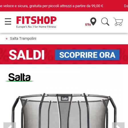
Da 42 anni i tuoi esperti di fiducia per il fitness domestico
69x
Salta Trampolini