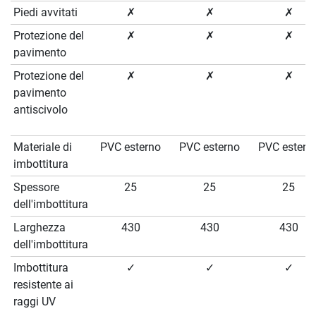
Piedi avvitati
✗
✗
✗
Protezione del
✗
✗
✗
pavimento
Protezione del
✗
✗
✗
pavimento
antiscivolo
Materiale di
PVC esterno
PVC esterno
PVC estern
imbottitura
Spessore
25
25
25
dell'imbottitura
Larghezza
430
430
430
dell'imbottitura
Imbottitura
✓
✓
✓
resistente ai
raggi UV