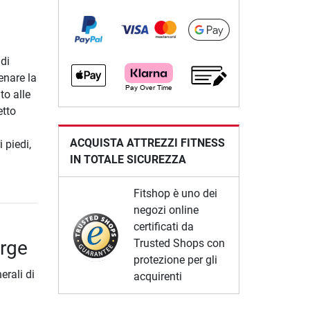
 di
enare la
to alle
etto
ACQUISTA ATTREZZI FITNESS
 piedi,
IN TOTALE SICUREZZA
Fitshop è uno dei
negozi online
certificati da
arge
Trusted Shops con
protezione per gli
erali di
acquirenti