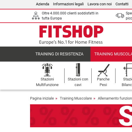
Azienda
Informazioni legali
Lavora con noi
Contatti
Oltre 4.000.000 clienti soddisfatti in
Sped
tutta Europa
picc
TRAINING DI RESISTENZA
TRAINING MUSCOL
Stazioni
Stazioni con
Panche
Stazi
Multifunzione
cavi
Pesi
Bilanc
Pagina iniziale
Training Muscolare
Allenamento funzion