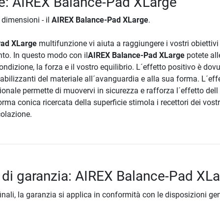
e: AIREX Balance-Pad XLarge
 dimensioni - il
AIREX Balance-Pad XLarge
.
Pad XLarge
multifunzione vi aiuta a raggiungere i vostri obiettivi
nto. In questo modo con il
AIREX Balance-Pad XLarge
potete all
ndizione, la forza e il vostro equilibrio. L´effetto positivo è dovu
tabilizzanti del materiale all´avanguardia e alla sua forma. L´eff
onale permette di muovervi in sicurezza e rafforza l´effetto dell
ma conica ricercata della superficie stimola i recettori dei vostri
colazione.
 di garanzia: AIREX Balance-Pad XL
inali, la garanzia si applica in conformità con le disposizioni gen