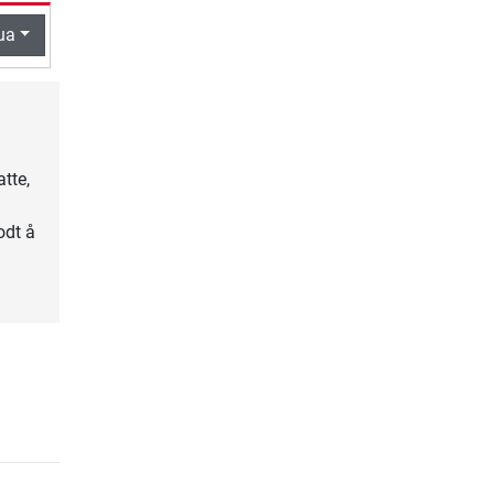
ua
tte,
odt å