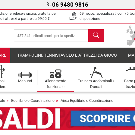
06 9480 9816
izione veloce e sicura, gratuita per
69 negozi specializzati con 75 tec
oli attrezzi a partire da
99,00 €
disposizione
Cerca
ARE
TRAMPOLINI, TENNISTAVOLO E ATTREZZI DA GIOCO
MA
oni
Manubri
Allenamento
Trainers Addominali /
Barra 
iere
funzionale
Dorsali
trazi
ale
Equilibrio e Coordinazione
Airex Equilibrio e Coordinazione