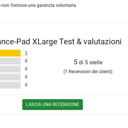
ore non fornisce una garanzia volontaria.
nce-Pad XLarge Test & valutazioni
1
0
5
di 5 stelle
0
(1 Recensioni dei clienti)
0
0
LASCIA UNA RECENSIONE