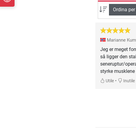
Ordina per
Marianne Ku
Jeg er meget for
så ligger den stab
seneruptur/opera
styrke musklene 
•
Utile
Inutile