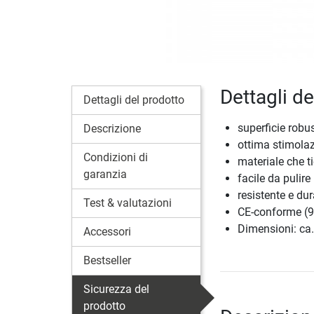
Dettagli d
Dettagli del prodotto
superficie robu
Descrizione
ottima stimolazi
Condizioni di
materiale che ti
garanzia
facile da pulire
resistente e du
Test & valutazioni
CE-conforme (
Dimensioni: ca.
Accessori
Bestseller
Sicurezza del
prodotto