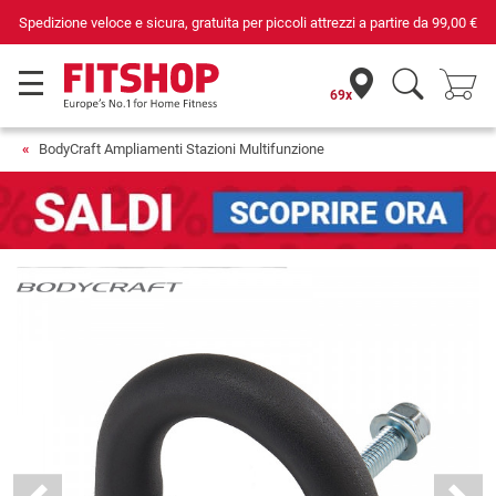
Spedizione veloce e sicura, gratuita per piccoli attrezzi a partire da
99,00 €
69x
BodyCraft Ampliamenti Stazioni Multifunzione