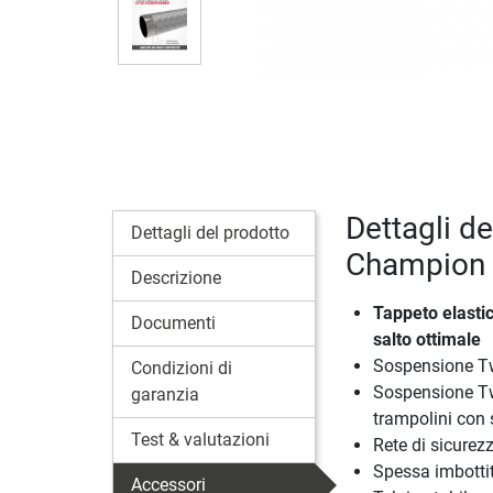
Dettagli d
Dettagli del prodotto
Champion I
Descrizione
Tappeto elastic
Documenti
salto ottimale
Sospensione Twi
Condizioni di
Sospensione Twi
garanzia
trampolini con
Test & valutazioni
Rete di sicurez
Spessa imbottit
Accessori