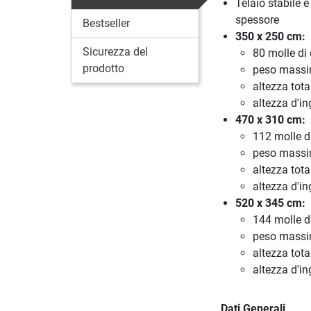
Telaio stabile 
spessore
Bestseller
350 x 250 cm:
Sicurezza del
80 molle di 
prodotto
peso massim
altezza tot
altezza d'i
470 x 310 cm:
112 molle di
peso massim
altezza tot
altezza d'i
520 x 345 cm:
144 molle di
peso massim
altezza tot
altezza d'i
Dati Generali