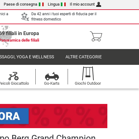
Paese di consegna
Lingua
Il mio account
nici a
Da 42 anni i tuoi esperti di fiducia per il
fitness domestico
69 filiali in Europa
Panoramica delle filiali
SSAGGI, YOGA E WELLNESS
ALTRE CATEGORIE
eicoli Giocattolo
Go-Karts
Giochi Outdoor
ino Berg Grand Champion