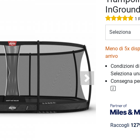
InGround
1 
Seleziona
Meno di 5x dispon
arrivo
Condizioni d
Seleziona un
Consegna per
Next
Raccogli
127