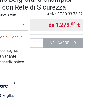
 con Rete di Sicurezza
ArtNr.
BT-30.33.73.32
Recensione
1.279,
€
00
da
ibili, altri in
Quantità
NEL CARRELLO
i consegna:
a variante
 spedizioniere
9
Miglia.