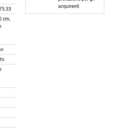
acquirenti
75.33
0 cm,
o
no
ato
e