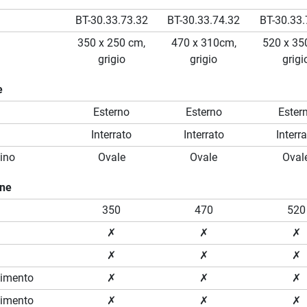
BT-30.33.73.32
BT-30.33.74.32
BT-30.33.
350 x 250 cm,
470 x 310cm,
520 x 35
grigio
grigio
grigi
e
Esterno
Esterno
Ester
Interrato
Interrato
Interr
ino
Ovale
Ovale
Oval
one
350
470
520
✗
✗
✗
✗
✗
✗
vimento
✗
✗
✗
vimento
✗
✗
✗