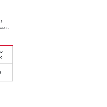
La
sce sui
to
co
i