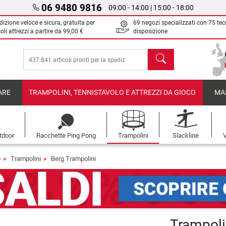
06 9480 9816
09:00 - 14:00 | 15:00 - 18:00
izione veloce e sicura, gratuita per
69 negozi specializzati con 75 tec
oli attrezzi a partire da
99,00 €
disposizione
Cerca
ARE
TRAMPOLINI, TENNISTAVOLO E ATTREZZI DA GIOCO
MA
tdoor
Racchette Ping Pong
Trampolini
Slackline
V
o
Trampolini
Berg Trampolini
Trampol