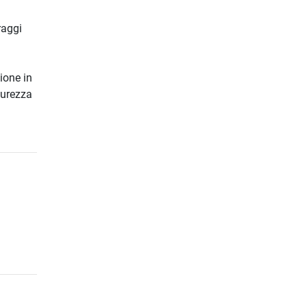
raggi
ione in
curezza