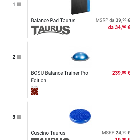
1
90
Balance Pad Taurus
MSRP
da
39,
€
da
34,
€
90
2
BOSU Balance Trainer Pro
239,
€
00
Edition
3
90
Cuscino Taurus
MSRP
24,
€
19,
€
90