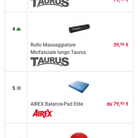
4
Rullo Massaggiatore
39,
€
90
Miofasciale lungo Taurus
5
AIREX Balance-Pad Elite
da
79,
€
95