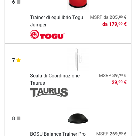
6
00
Trainer di equilibrio Togu
MSRP
da
205,
€
da
179,
€
00
Jumper
7
90
Scala di Coordinazione
MSRP
39,
€
29,
€
90
Taurus
8
00
BOSU Balance Trainer Pro
MSRP
269,
€