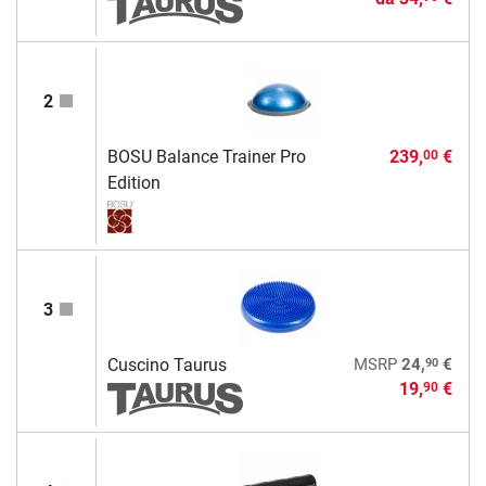
2
BOSU Balance Trainer Pro
239,
€
00
Edition
3
90
Cuscino Taurus
MSRP
24,
€
19,
€
90