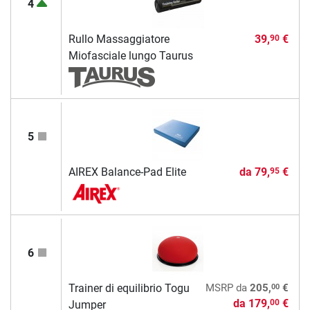
4
Rullo Massaggiatore
39,
€
90
Miofasciale lungo Taurus
5
AIREX Balance-Pad Elite
da
79,
€
95
6
00
Trainer di equilibrio Togu
MSRP
da
205,
€
da
179,
€
00
Jumper