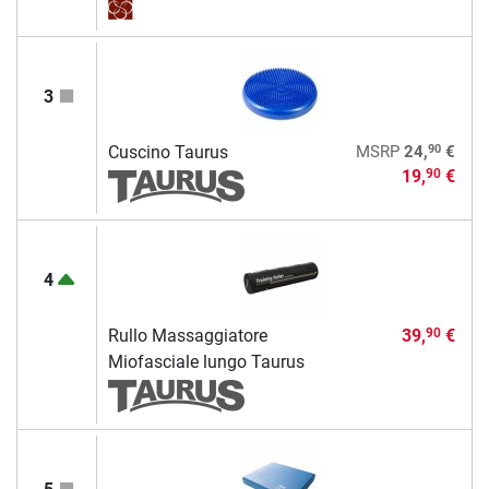
3
90
Cuscino Taurus
MSRP
24,
€
19,
€
90
4
Rullo Massaggiatore
39,
€
90
Miofasciale lungo Taurus