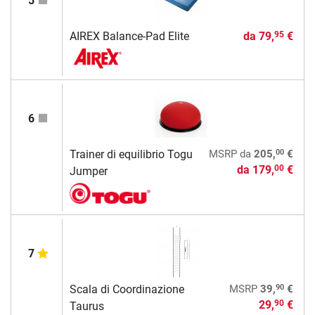
5
AIREX Balance-Pad Elite
da
79,
€
95
6
00
Trainer di equilibrio Togu
MSRP
da
205,
€
da
179,
€
00
Jumper
7
90
Scala di Coordinazione
MSRP
39,
€
29,
€
90
Taurus