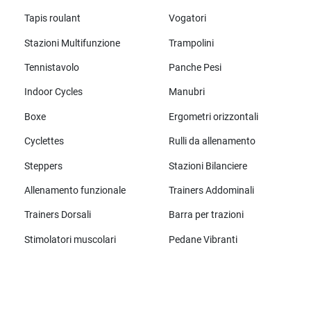
Tapis roulant
Vogatori
Stazioni Multifunzione
Trampolini
Tennistavolo
Panche Pesi
Indoor Cycles
Manubri
Boxe
Ergometri orizzontali
Cyclettes
Rulli da allenamento
Steppers
Stazioni Bilanciere
Allenamento funzionale
Trainers Addominali
Trainers Dorsali
Barra per trazioni
Stimolatori muscolari
Pedane Vibranti
Tutte le marche